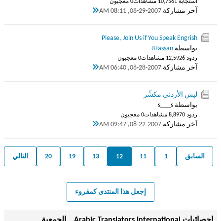
استجابة 1
10,756 مشاهدات
0 معجبون
آخر مشاركة
08-29-2007, 08:11 AM
Please, Join Us if You Speak Engrish
بواسطة
JHassan
ردود 6
12,592 مشاهدات
0 معجبون
آخر مشاركة
08-28-2007, 06:40 AM
ليش الأردني مكشِّر
بواسطة s___s
ردود 0
8,897 مشاهدات
0 معجبون
آخر مشاركة
08-22-2007, 09:47 AM
السابق
1
11
12
13
19
20
التالي
إجعل هذا المنتدى كمقروء
إحصائيات Arabic Translators International _ الجمعية