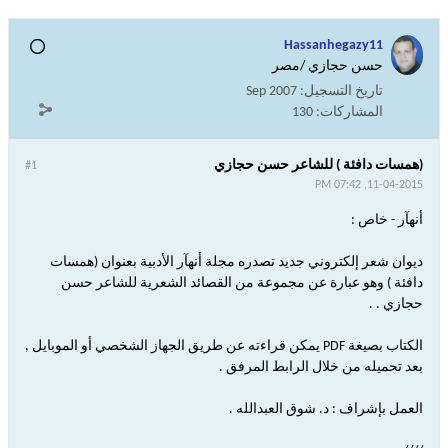
Hassanhegazy11
حسن حجازي /مصر
تاريخ التسجيل:
Sep 2007
المشاركات:
130
(همسات دافئة ) للشاعر حسن حجازي
#1
11-04-2015, 07:42 PM
أنهآر - خاص :
ديوان شعر إلكتروني جديد تصدره مجلة أنهآر الأدبية بعنوان (همسات
دافئة ) وهو عبارة عن مجموعة من القصائد الشعرية للشاعر حسن
حجازي . .
الكتاب بصيغة PDF يمكن قراءته عن طريق الجهاز الشخصي أو الموبايل ,
بعد تحميله من خلال الرابط المرفق .
العمل بإشراف : د. شوق العبدالله .