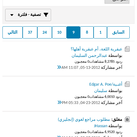
تصفية - فلترة
السابق
1
8
9
10
24
37
التالي
عبقرية اللغة، أم عبقرية أهلها؟
بواسطة
عبدالرحمن السليمان
ردود 5
8,278 مشاهدات
0 معجبون
آخر مشاركة
05-13-2012, 11:07 AM
أغنـية/Edgar A. Poe
بواسطة
سليمان
ردود 0
6,001 مشاهدات
0 معجبون
آخر مشاركة
04-23-2012, 05:33 PM
مغلق:
مطلوب مراجع لغوي (إنجليزي)
بواسطة
JHassan
ردود 0
6,952 مشاهدات
0 معجبون