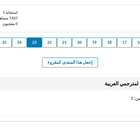
استجابة 1
7,627 مشاهدات
0 معجبون
25
24
23
22
21
20
19
18
17
1
إجعل هذا المنتدى كمقروء