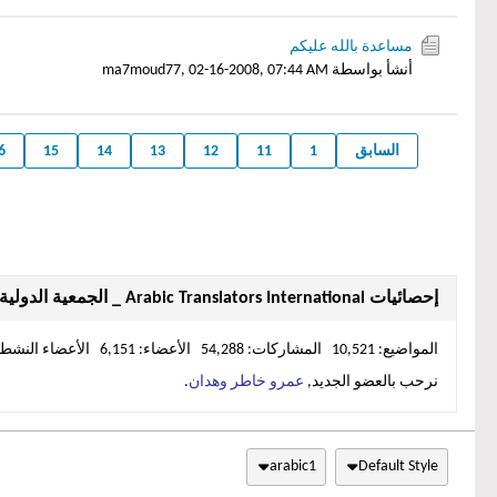
مساعدة بالله عليكم
أنشأ بواسطة ma7moud77,
02-16-2008, 07:44 AM
السابق
1
11
12
13
14
15
6
إحصائيات Arabic Translators International _ الجمعية الدولية لمترجمي العربية
المواضيع: 10,521 المشاركات: 54,288 الأعضاء: 6,151 الأعضاء النشطين: 1
نرحب بالعضو الجديد,
عمرو خاطر وهدان
.
arabic1
Default Style