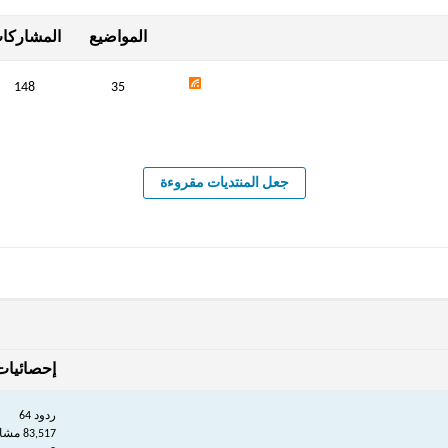
المواضيع
المشاركا
148
35
جعل المنتديات مقروءة
إحصائيات
ردود 64
83,517 مشاهدات