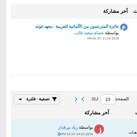
ت
آخر مشاركة
جائزة المترجمين من الألمانية للعربية - معهد غوته
بواسطة
عصام سعيد غالب
11-24-2018, 05:59 PM
الصفحة
لـ
32
تصفية - فلترة
آخر مشاركة
بواسطة
زياد بيرقدار
04-07-2018, 10:24 PM