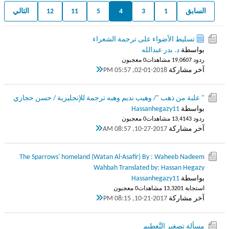
السابق
1
3
4
5
11
12
التالي
تسليط الأضواء على ترجمة الشعراء
بواسطة
د. بدر عبدالله
ردود 7
19,060 مشاهدات
0 معجبون
آخر مشاركة
02-01-2018, 05:57 PM
" علبة من ذهب "/ وهيب نديم وهبه ترجمة للإنجليزية / حسن حجازي
بواسطة
Hassanhegazy11
ردود 3
13,414 مشاهدات
0 معجبون
آخر مشاركة
10-27-2017, 08:57 AM
The Sparrows' homeland (Watan Al-Asafir) By : Waheeb Nadeem
Wahbah Translated by: Hassan Hegazy
بواسطة
Hassanhegazy11
استجابة 1
13,320 مشاهدات
0 معجبون
آخر مشاركة
10-21-2017, 08:15 PM
مسألة تصغير التَّعطيم