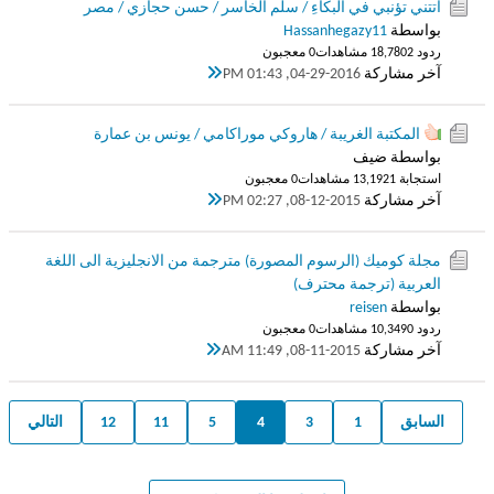
أتتني تؤنبي في البكاءِ / سلم الخاسر / حسن حجازي / مصر
بواسطة
Hassanhegazy11
ردود 2
18,780 مشاهدات
0 معجبون
آخر مشاركة
04-29-2016, 01:43 PM
المكتبة الغريبة / هاروكي موراكامي / يونس بن عمارة
بواسطة ضيف
استجابة 1
13,192 مشاهدات
0 معجبون
آخر مشاركة
08-12-2015, 02:27 PM
مجلة كوميك (الرسوم المصورة) مترجمة من الانجليزية الى اللغة
العربية (ترجمة محترف)
بواسطة
reisen
ردود 0
10,349 مشاهدات
0 معجبون
آخر مشاركة
08-11-2015, 11:49 AM
السابق
1
3
4
5
11
12
التالي