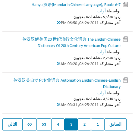
Hanyu 汉语(Mandarin Chinese Language), Books 6-7
بواسطة
أواب
ردود 0
5,587 مشاهدات
0 معجبون
آخر مشاركة
08-26-2011, 08:50 PM
英汉双解美国20 世纪流行文化词典 The English-Chinese
Dictionary Of 20th Century American Pop Culture
بواسطة
أواب
ردود 0
2,254 مشاهدات
0 معجبون
آخر مشاركة
08-26-2011, 03:20 AM
英汉汉英自动化专业词典 Automation English-Chinese-English
Dictionary
بواسطة
أواب
ردود 0
3,521 مشاهدات
0 معجبون
آخر مشاركة
08-25-2011, 03:31 AM
السابق
1
2
3
4
53
60
التالي