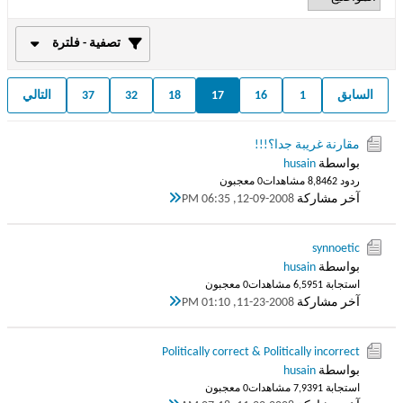
تصفية - فلترة
السابق
1
16
17
18
32
37
التالي
مقارنة غريبة جدا؟!!!
بواسطة
husain
ردود 2
8,846 مشاهدات
0 معجبون
آخر مشاركة
12-09-2008, 06:35 PM
synnoetic
بواسطة
husain
استجابة 1
6,595 مشاهدات
0 معجبون
آخر مشاركة
11-23-2008, 01:10 PM
Politically correct & Politically incorrect
بواسطة
husain
استجابة 1
7,939 مشاهدات
0 معجبون