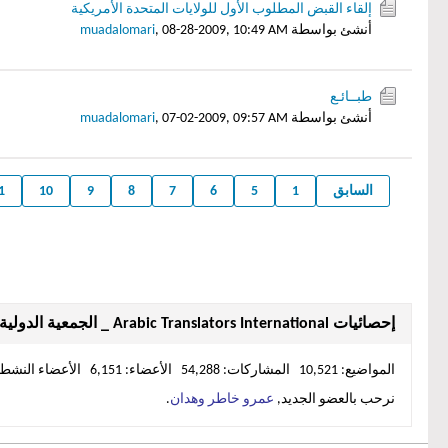
إلقاء القبض المطلوب الأول للولايات المتحدة الأمريكية
أنشئ بواسطة
08-28-2009, 10:49 AM
,
muadalomari
طبــائـع
أنشئ بواسطة
07-02-2009, 09:57 AM
,
muadalomari
السابق
1
5
6
7
8
9
10
1
إحصائيات Arabic Translators International _ الجمعية الدولية لمترجمي العربية
المواضيع: 10,521 المشاركات: 54,288 الأعضاء: 6,151 الأعضاء النشطين: 1
نرحب بالعضو الجديد,
عمرو خاطر وهدان
.