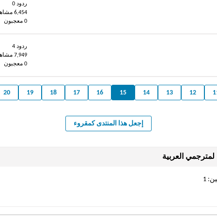
ردود 0
6,454 مشاهدات
0 معجبون
ردود 4
7,949 مشاهدات
0 معجبون
20
19
18
17
16
15
14
13
12
1
إجعل هذا المنتدى كمقروء