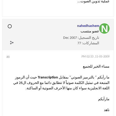
عملية تدوين الصوت...
nahedhashem
عضو منتسب
تاريخ التسجيل:
Dec 2007
المشاركات:
77
11-05-2009, 02:33 PM
#8
مساء الخير للجميع
ما رأيكم " بالترميز الصوتي" بمقابل
Transcription
حيث أن الرموز
المتبعة في تمثيل الكلمة صوتياً لا تتطابق دائما مع الحروف ال26 في
اللغة الانجليزية سواء كان منها الأحرف الصوتية أو الساكنة.
مارأيكم
ناهد