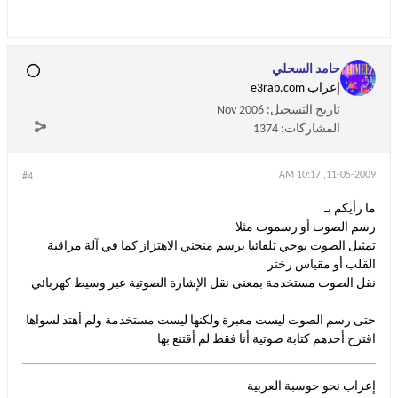
حامد السحلي
إعراب e3rab.com
تاريخ التسجيل:
Nov 2006
المشاركات:
1374
11-05-2009, 10:17 AM
#4
ما رأيكم بـ
رسم الصوت أو رسموت مثلا
تمثيل الصوت يوحي تلقائيا برسم منحني الاهتزاز كما في آلة مراقبة
القلب أو مقياس رختر
نقل الصوت مستخدمة بمعنى نقل الإشارة الصوتية عبر وسيط كهربائي
حتى رسم الصوت ليست معبرة ولكنها ليست مستخدمة ولم أهتد لسواها
اقترح أحدهم كتابة صوتية أنا فقط لم أقتنع بها
إعراب نحو حوسبة العربية