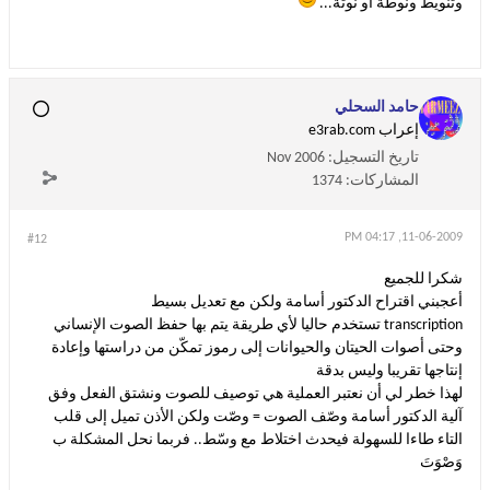
وتنويط ونوطة أو نوتة...
حامد السحلي
إعراب e3rab.com
تاريخ التسجيل:
Nov 2006
المشاركات:
1374
11-06-2009, 04:17 PM
#12
شكرا للجميع
أعجبني اقتراح الدكتور أسامة ولكن مع تعديل بسيط
transcription تستخدم حاليا لأي طريقة يتم بها حفظ الصوت الإنساني
وحتى أصوات الحيتان والحيوانات إلى رموز تمكّن من دراستها وإعادة
إنتاجها تقريبا وليس بدقة
لهذا خطر لي أن نعتبر العملية هي توصيف للصوت ونشتق الفعل وفق
آلية الدكتور أسامة وصّف الصوت = وصّت ولكن الأذن تميل إلى قلب
التاء طاءا للسهولة فيحدث اختلاط مع وسّط.. فربما نحل المشكلة ب
وَصْوَتَ