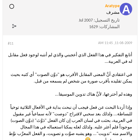
Aratype
مشرف
تاريخ التسجيل:
Jul 2007
المشاركات:
1629
11-06-2009, 11:45 AM
#11
أتابع التفكير في هذا الفعل الذي أعجبني والذي لم أنتبه لوجود فعل مقابل
له في العربية...
في اعتقادي أنَّ المعنى المقابل الأقرب هو "دوَّن الصوت" أي كتبه بحيث
يمكن تقليده بأقرب صورة من شخص لم يسمعه من قبل.
وهذه لم أخترعها، لأنَّ هناك تدوين الموسيقا...
وإذا أردنا البحث عن فعل فيجب أن نبحث بداية في الأفعال الثلاثية توخياً
للبساطة... ولذلك بعد سحبي لاقتراح "دوصت" لأنه سماعياً غير مقبول
في العربية، بحثت في لسان العرب إن كان الفعل "دَوَّتَ" (دوَّن الصوت)
موجوداً فلم أعثر عليه. ولذلك لعله يمكنا استعماله في هذا المجال
والاسم منه "تدويت"... وهو يشبه صوَّت و تصويت، و الفعل المعرَّب نوَّط