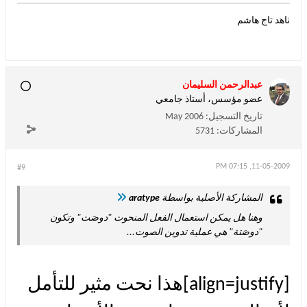
ناهد تاج هاشم
عبدالرحمن السليمان
عضو مؤسس، أستاذ جامعي
تاريخ التسجيل:
May 2006
المشاركات:
5731
11-05-2009, 07:15 PM
#9
المشاركة الأصلية بواسطة
aratype
وهنا هل يمكن استعمال الفعل المنحوت "دوصَت" وتكون
"دوصَتة" هي عملية تدوين الصوت...
[align=justify]هذا نحت مثير للتأمل