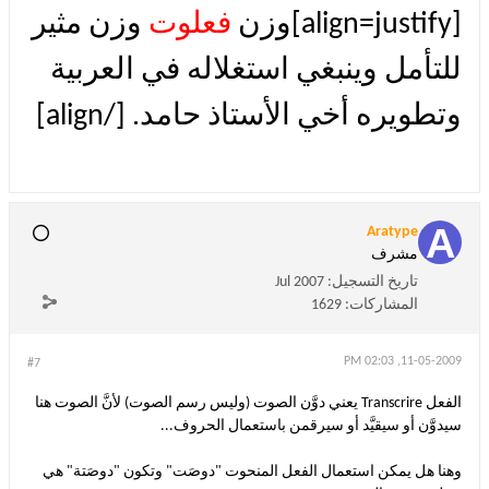
[align=justify]وزن
فعلوت
وزن مثير
للتأمل وينبغي استغلاله في العربية
وتطويره أخي الأستاذ حامد. [/align]
Aratype
مشرف
تاريخ التسجيل:
Jul 2007
المشاركات:
1629
11-05-2009, 02:03 PM
#7
الفعل Transcrire يعني دوَّن الصوت (وليس رسم الصوت) لأنَّ الصوت هنا
سيدوَّن أو سيقيَّد أو سيرقمن باستعمال الحروف...
وهنا هل يمكن استعمال الفعل المنحوت "دوصَت" وتكون "دوصَتة" هي