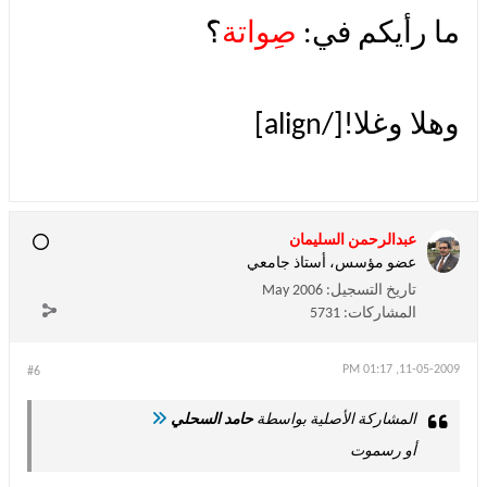
ما رأيكم في:
صِواتة
؟َ
وهلا وغلا![/align]
عبدالرحمن السليمان
عضو مؤسس، أستاذ جامعي
تاريخ التسجيل:
May 2006
المشاركات:
5731
11-05-2009, 01:17 PM
#6
المشاركة الأصلية بواسطة
حامد السحلي
أو رسموت