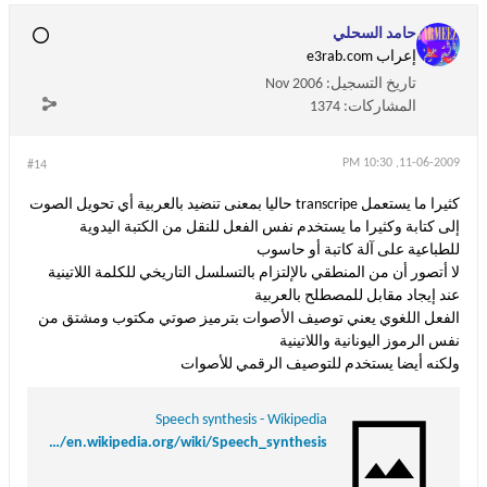
حامد السحلي
إعراب e3rab.com
تاريخ التسجيل:
Nov 2006
المشاركات:
1374
11-06-2009, 10:30 PM
#14
كثيرا ما يستعمل transcripe حاليا بمعنى تنضيد بالعربية أي تحويل الصوت
إلى كتابة وكثيرا ما يستخدم نفس الفعل للنقل من الكتبة اليدوية
للطباعية على آلة كاتبة أو حاسوب
لا أتصور أن من المنطقي ىالإلتزام بالتسلسل التاريخي للكلمة اللاتينية
عند إيجاد مقابل للمصطلح بالعربية
الفعل اللغوي يعني توصيف الأصوات بترميز صوتي مكتوب ومشتق من
نفس الرموز اليونانية واللاتينية
ولكنه أيضا يستخدم للتوصيف الرقمي للأصوات
Speech synthesis - Wikipedia
http://en.wikipedia.org/wiki/Speech_synthesis