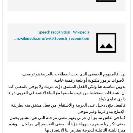
Speech recognition - Wikipedia
http://en.wikipedia.org/wiki/Speech_recognition
لهذا فالمفهوم الحقيقي الذي يجب اصطلاحه بالعربية هو توصيف
الأصوات برموز مكتوبة أو بلغة رقمية خاصة
تدوين مناسبة هنا ولكن الفعل المشتق دوّت مربك ولا يوحي بالمعنى كما
أن اشتقاقاته ستحتلط من حيث تناسقها مع البناء الاشتقاقي العربي دواء
داوى تداوى دُواة
فالفعل دوّن دخيل على العربية والاشتقاق من فعل مشتق منه بطريقة
الإدماج يبدو غريبا وغير موحي
كما في نقاش سابق أي عربي يفهم معنى مرحلة التي هي مشتق يحمل
معنى تكراريا سيفهم بسهولة مَرْحَلْنَا بمعنى التقسيم إلى مراحل... وهذه
ميزة للبنية التأثيلية للعربية يفترض بنا الالتصاق بها