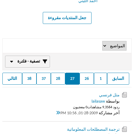
أحمد الليثي
جعل المنتديات مقروءة
تصفية - فلترة
السابق
1
26
27
28
37
38
التالي
مثل فرنسي
بواسطة
lailasaw
ردود 4
9,356 مشاهدات
0 معجبون
آخر مشاركة
01-28-2009, 10:56 PM
ترجمة المصطلحات المعلوماتية