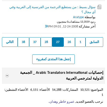
سؤال بسيط : من يستطيع الترجمة من الفرنسية إلى العربية وفي
أي مجال ؟
بواسطة
Aratype
ردود 9
13,355 مشاهدات
0 معجبون
آخر مشاركة
12-24-2008, 09:01 PM
السابق
1
26
27
28
37
38
التالي
إجعل هذا المنتدى كمقروء
إحصائيات Arabic Translators International _ الجمعية
الدولية لمترجمي العربية
المواضيع: 10,521 المشاركات: 54,288 الأعضاء: 6,151 الأعضاء النشطين:
1
نرحب بالعضو الجديد,
عمرو خاطر وهدان
.