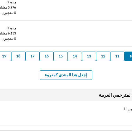
ردود 0
5,976 مشاهدات
0 معجبون
ردود 0
6,133 مشاهدات
0 معجبون
19
18
17
16
15
14
13
12
11
1
إجعل هذا المنتدى كمقروء