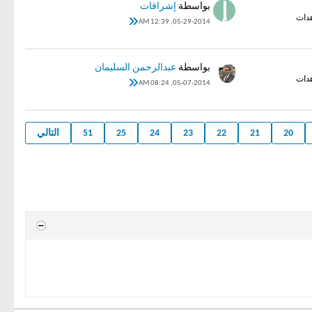
بواسطة
إشراقات
05-29-2014, 12:39 AM
بواسطة
عبدالرحمن السليمان
05-07-2014, 08:24 AM
20
21
22
23
24
25
51
التالي