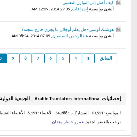
كيف أصل إلى التوازن النفسى
أنشئ بواسطة
إشراقات
,
05-29-2014, 12:39 AM
هوشنك أوسي - هل يعلم أوجلان ما يجري خارج سجنه؟
أنشئ بواسطة
عبدالرحمن السليمان
,
05-07-2014, 08:24 AM
السابق
1
4
5
6
7
8
9
0
إحصائيات Arabic Translators International _ الجمعية الدولية لمترجمي العربية
المواضيع: 10,521 المشاركات: 54,288 الأعضاء: 6,151 الأعضاء النشطين: 1
نرحب بالعضو الجديد,
عمرو خاطر وهدان
.