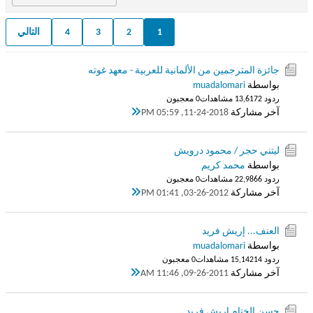
1
2
3
4
التالي
جائزة المترجمين من الألمانية للعربية - معهد غوته
بواسطة
muadalomari
ردود 2
13,617 مشاهدات
0 معجبون
آخر مشاركة
11-24-2018, 05:59 PM
ليتني حجر / محمود درويش
بواسطة
محمد كريم
ردود 6
22,986 مشاهدات
0 معجبون
آخر مشاركة
03-26-2012, 01:41 PM
العنف... إريش فريد
بواسطة
muadalomari
ردود 14
15,142 مشاهدات
0 معجبون
آخر مشاركة
09-26-2011, 11:46 AM
حسن الختام إريش فريد